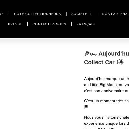
RE
COTÉ COLLECTIONNEURS
SOCIETE
NOS PARTENA
PRESSE
CONTACTEZ-NOUS
FRANÇAIS
🎉🏎️ Aujourd’hu
Collect Car !🌟
Aujourd’hui marque un év
au Little Big Mans, au 
c’est son anniversaire au
C’est un moment très spé
🏁
Nous vous invitons chal
expérience unique lors d