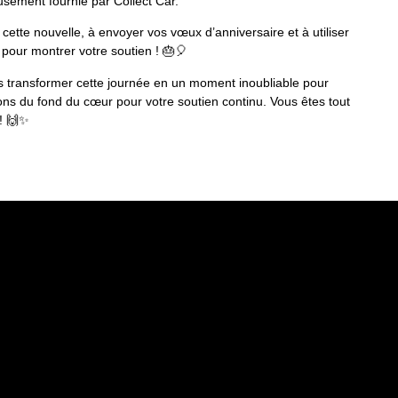
sement fournie par Collect Car.
cette nouvelle, à envoyer vos vœux d’anniversaire et à utiliser
 pour montrer votre soutien ! 🎂🎈
transformer cette journée en un moment inoubliable pour
ns du fond du cœur pour votre soutien continu. Vous êtes tout
! 🙌✨