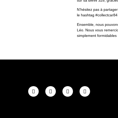
sur sa BMW 328, gracieu
N’hésitez pas à partager 
le hashtag #collectcar84
Ensemble, nous pouvons 
Léo. Nous vous remercio
simplement formidables 