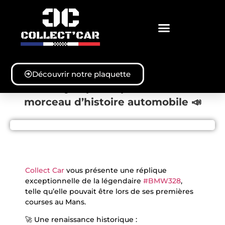
VOTRE BMW 328 SUR MESURE
COTÉ COLLECTIONNEURS
Découvrir notre plaquette
📣 Soyez prêt à posséder un
morceau d’histoire automobile 📣
Collect Car
vous présente une réplique
exceptionnelle de la légendaire
#BMW328
,
telle qu’elle pouvait être lors de ses premières
courses au Mans.
🚀 Une renaissance historique :