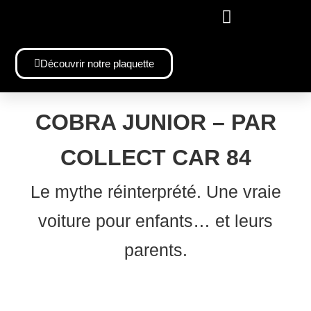
VOTRE BMW 328 SUR MESURE
COTÉ COLLECTIONNEURS
Découvrir notre plaquette
COBRA JUNIOR – PAR
COLLECT CAR 84
Le mythe réinterprété. Une vraie
voiture pour enfants… et leurs
parents.