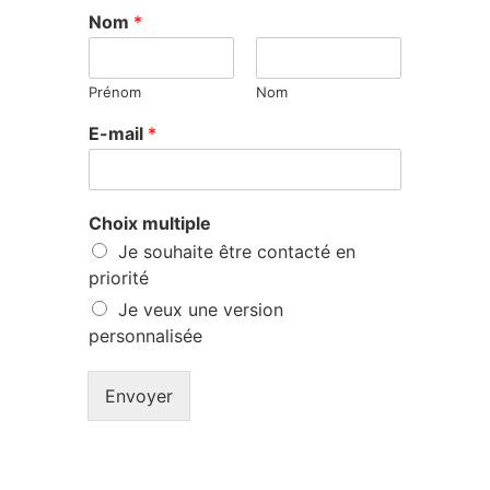
Nom
*
Prénom
Nom
E-mail
*
m
Choix multiple
u
Je souhaite être contacté en
l
t
priorité
i
Je veux une version
p
personnalisée
l
e
C
Envoyer
h
o
i
x