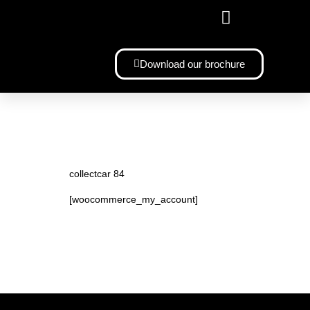
YOUR CUSTOMIZED BMW 328
Download our brochure
collectcar 84
[woocommerce_my_account]